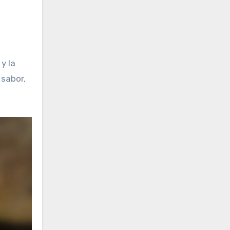
y la
 sabor,