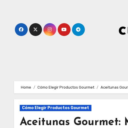
Skip
to
content
c
Home
Cómo Elegir Productos Gourmet
Aceitunas Gour
Cómo Elegir Productos Gourmet
Aceitunas Gourmet: 