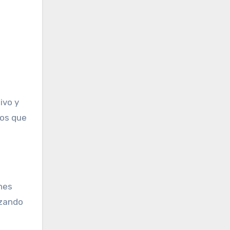
ivo y
dos que
nes
izando