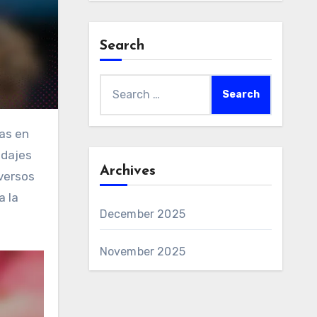
Search
Search
for:
idajes
Archives
versos
a la
December 2025
November 2025