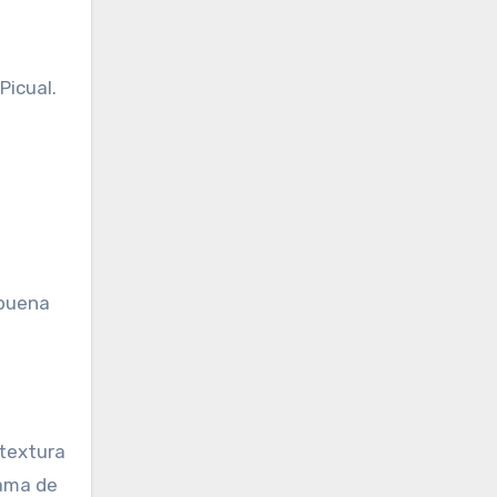
Picual.
 buena
 textura
gama de