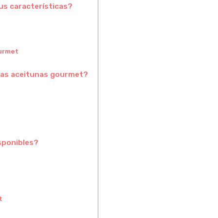
us características?
ourmet
las aceitunas gourmet?
sponibles?
t