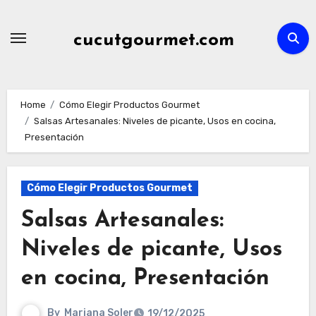
Skip
to
cucutgourmet.com
content
Home
Cómo Elegir Productos Gourmet
Salsas Artesanales: Niveles de picante, Usos en cocina,
Presentación
Cómo Elegir Productos Gourmet
Salsas Artesanales:
Niveles de picante, Usos
en cocina, Presentación
By
Mariana Soler
19/12/2025