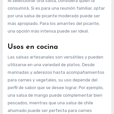
Niveles de picante
Los niveles de picante en las salsas artesanales
pueden variar desde suaves hasta
extremadamente picantes. Es recomendable
verificar la escala de Scoville, que mide la
pungencia de los chiles, para entender mejor
qué tan picante es una salsa. Por ejemplo, una
salsa suave puede tener entre 0 y 1,000
unidades Scoville, mientras que una salsa muy
picante puede superar los 100,000.
Al seleccionar una salsa, considera quién la
consumirá. Si es para una reunión familiar, optar
por una salsa de picante moderado puede ser
más apropiado. Para los amantes del picante,