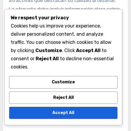
va a preparar. Algunas salsas son más
adecuadas para platos mexicanos, mientras que
We respect your privacy
otras pueden funcionar mejor en la cocina
Cookies help us improve your experience,
asiática o mediterránea. Experimentar con
deliver personalized content, and analyze
diferentes combinaciones puede llevar a
traffic. You can choose which cookies to allow
descubrimientos deliciosos.
by clicking
Customize
. Click
Accept All
to
consent or
Reject All
to decline non-essential
Presentación
cookies.
La presentación de las salsas artesanales
Customize
puede influir en la percepción del producto.
Muchas veces, las salsas vienen en botellas
Reject All
atractivas que destacan su calidad artesanal.
La etiqueta debe incluir información clara sobre
Accept All
los ingredientes y el nivel de picante, lo que
ayuda a los consumidores a tomar decisiones