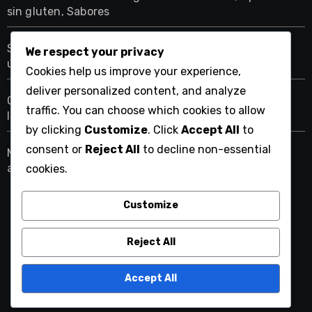
sin gluten, Sabores
Salsas Artesanales: Ingredientes naturales, Sabores
We respect your privacy
únicos, Sin conservantes
Cookies help us improve your experience,
deliver personalized content, and analyze
Quesos Curados: Combinaciones con vinos, Tipos de
traffic. You can choose which cookies to allow
leche, Métodos de conservación
by clicking
Customize
. Click
Accept All
to
consent or
Reject All
to decline non-essential
Mermeladas Caseras: Frutas frescas, Sin azúcares
añadidos, Sabores auténticos
cookies.
Customize
cucutgourmet.com
Reject All
Accept All