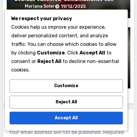
frutas
Mariana Soler
19/12/2025
We respect your privacy
Cookies help us improve your experience,
deliver personalized content, and analyze
traffic. You can choose which cookies to allow
Usos Creativos de Productos Gourmet
by clicking
Customize
. Click
Accept All
to
consent or
Reject All
to decline non-essential
Salsas Artesanales: Marinados,
cookies.
Aderezos, Acompañamientos
Mariana Soler
18/12/2025
Customize
Reject All
Accept All
Leave a Reply
Your email address will not be published.
Required