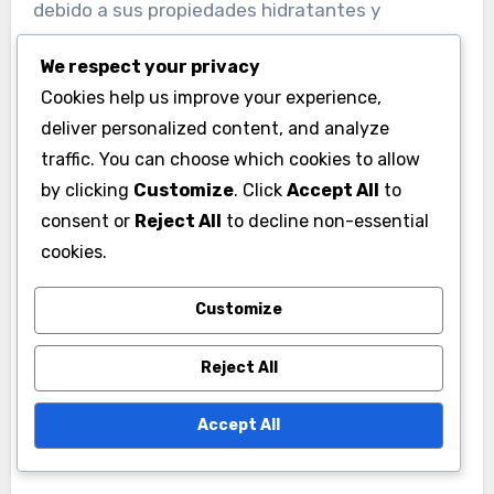
Usos en cosmética y cuidado
We respect your privacy
personal
Cookies help us improve your experience,
deliver personalized content, and analyze
La miel orgánica es un ingrediente popular en
traffic. You can choose which cookies to allow
cosméticos y productos de cuidado personal
by clicking
Customize
. Click
Accept All
to
debido a sus propiedades hidratantes y
consent or
Reject All
to decline non-essential
antioxidantes. Se encuentra en cremas, jabones
cookies.
y mascarillas, donde ayuda a nutrir y suavizar la
piel.
Customize
Al elegir productos de belleza que contengan
Reject All
miel orgánica, los consumidores deben buscar
Accept All
certificaciones que garanticen su origen y
pureza. Esto asegura que están utilizando