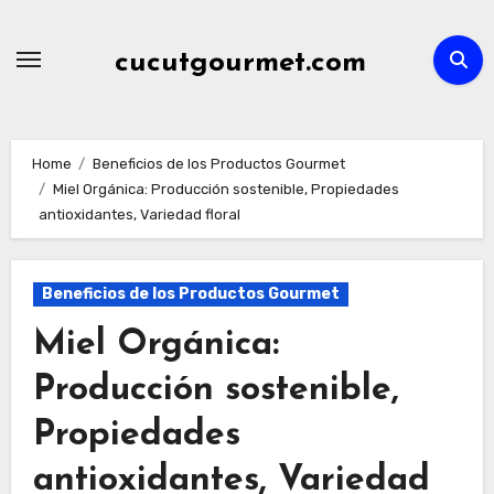
Skip
to
cucutgourmet.com
content
Home
Beneficios de los Productos Gourmet
Miel Orgánica: Producción sostenible, Propiedades
antioxidantes, Variedad floral
Beneficios de los Productos Gourmet
Miel Orgánica:
Producción sostenible,
Propiedades
antioxidantes, Variedad