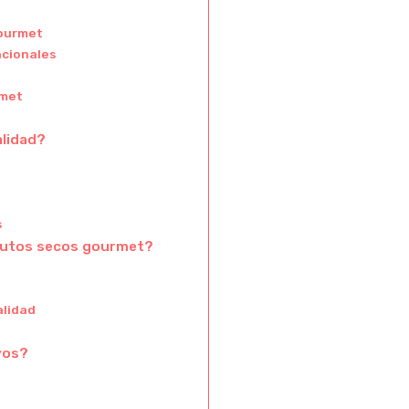
gourmet
ncionales
rmet
lidad?
t
s
frutos secos gourmet?
alidad
vos?