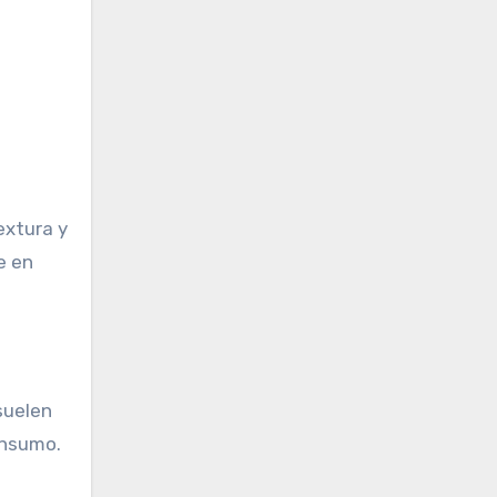
extura y
e en
suelen
onsumo.