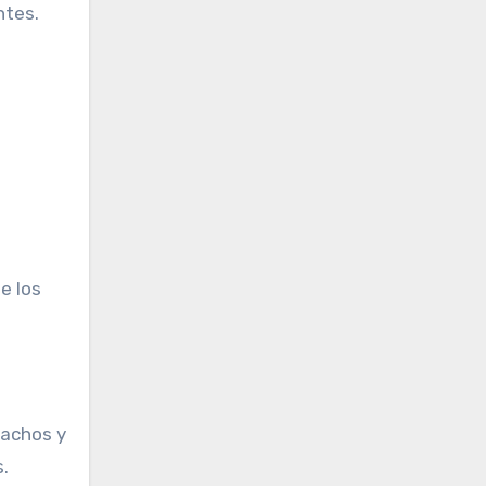
ntes.
e los
tachos y
s.