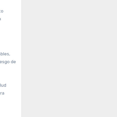
to
o
bles,
iesgo de
lud
ara