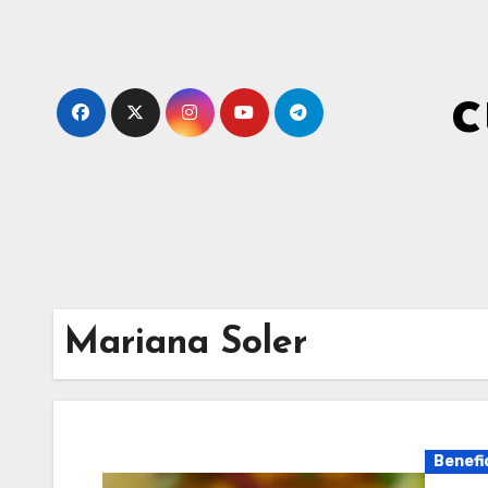
Skip
to
content
c
Mariana Soler
Benefi