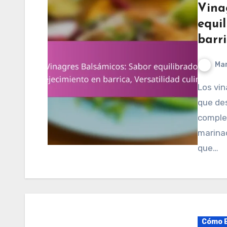
Vina
equi
barri
Mar
Los vinagres balsámicos son condimentos italianos
que des
complej
marinad
que…
Cómo E