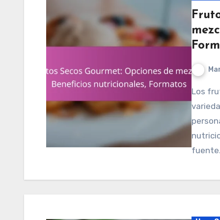
Frut
mezcl
Form
Mar
Los frutos secos gourmet ofrecen una amplia
varied
persona
nutrici
fuente