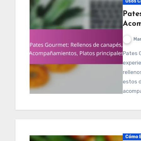
Usos C
Pate
Acom
Mar
Pates Gourmet se especializa en ofrecer una
experie
relleno
estos d
acompa
Cómo E