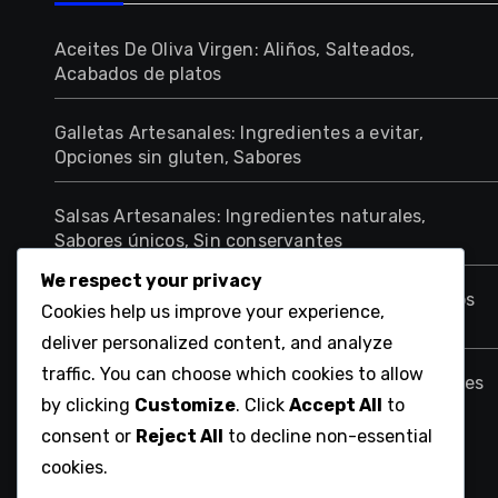
Aceites De Oliva Virgen: Aliños, Salteados,
Acabados de platos
Galletas Artesanales: Ingredientes a evitar,
Opciones sin gluten, Sabores
Salsas Artesanales: Ingredientes naturales,
Sabores únicos, Sin conservantes
We respect your privacy
Quesos Curados: Combinaciones con vinos, Tipos
Cookies help us improve your experience,
de leche, Métodos de conservación
deliver personalized content, and analyze
traffic. You can choose which cookies to allow
Mermeladas Caseras: Frutas frescas, Sin azúcares
by clicking
Customize
. Click
Accept All
to
añadidos, Sabores auténticos
consent or
Reject All
to decline non-essential
cookies.