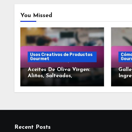
You Missed
Usos Creativos de Productos
Cómo
Gourmet
Gour
Aceites De Oliva Virgen:
Galle
Aliños, Salteados,
Ingre
Acabados de platos
Opcio
Sabo
Recent Posts