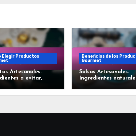
 Elegir Productos
Beneficios de los Produ
met
Gourmet
tas Artesanales:
Salsas Artesanales:
dientes a evitar,
Ingredientes naturale
nes sin gluten,
Sabores únicos, Sin
res
conservantes